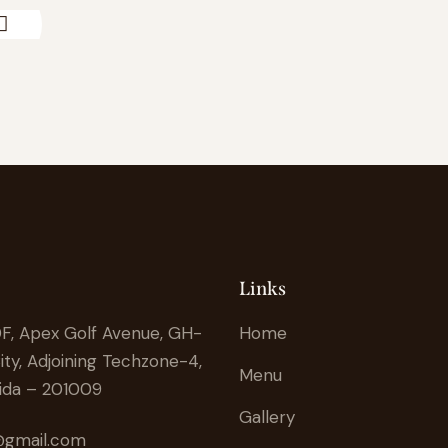
Links
, Apex Golf Avenue, GH-
Home
ity, Adjoining Techzone-4,
Menu
ida – 201009
Gallery
8@gmail.com