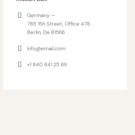
Germany —
785 15h Street, Office 478
Berlin, De 81566
info@email.com
+1 840 841 25 69